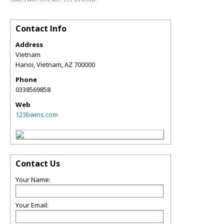
Contact Info
Address
Vietnam
Hanoi, Vietnam
,
AZ
700000
Phone
0338569858
Web
123bwins.com
Contact Us
Your Name:
Your Email: