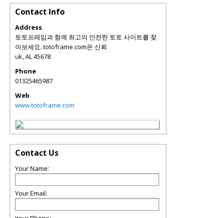
Contact Info
Address
토토프레임과 함께 최고의 안전한 토토 사이트를 찾
아보세요. totoframe.com은 신뢰
uk
,
AL
45678
Phone
01325465987
Web
www.totoframe.com
Contact Us
Your Name:
Your Email: