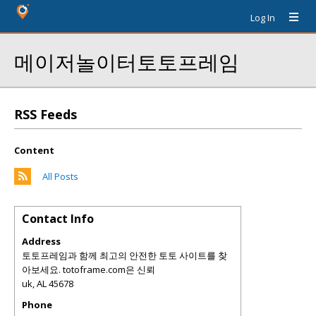
Log In
메이저놀이터토토프레임
RSS Feeds
Content
All Posts
Contact Info
Address
토토프레임과 함께 최고의 안전한 토토 사이트를 찾
아보세요. totoframe.com은 신뢰
uk
,
AL
45678
Phone