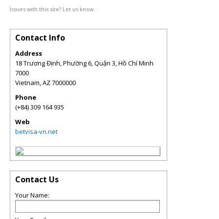
Issues with this site? Let us know.
Contact Info
Address
18 Trương Định, Phường 6, Quận 3, Hồ Chí Minh
7000
Vietnam
,
AZ
7000000
Phone
(+84) 309 164 935
Web
betvisa-vn.net
Contact Us
Your Name: