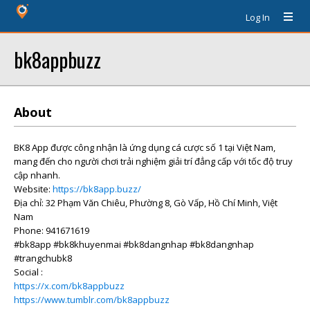
Log In
bk8appbuzz
About
BK8 App được công nhận là ứng dụng cá cược số 1 tại Việt Nam,
mang đến cho người chơi trải nghiệm giải trí đẳng cấp với tốc độ truy
cập nhanh.
Website:
https://bk8app.buzz/
Địa chỉ: 32 Phạm Văn Chiêu, Phường 8, Gò Vấp, Hồ Chí Minh, Việt
Nam
Phone: 941671619
#bk8app #bk8khuyenmai #bk8dangnhap #bk8dangnhap
#trangchubk8
Social :
https://x.com/bk8appbuzz
https://www.tumblr.com/bk8appbuzz