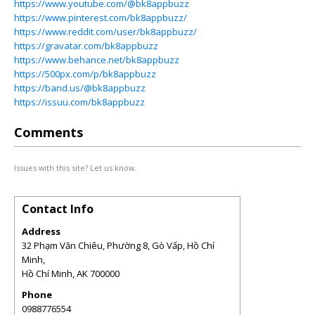
https://www.youtube.com/@bk8appbuzz
https://www.pinterest.com/bk8appbuzz/
https://www.reddit.com/user/bk8appbuzz/
https://gravatar.com/bk8appbuzz
https://www.behance.net/bk8appbuzz
https://500px.com/p/bk8appbuzz
https://band.us/@bk8appbuzz
https://issuu.com/bk8appbuzz
Comments
Issues with this site? Let us know.
Contact Info
Address
32 Phạm Văn Chiêu, Phường 8, Gò Vấp, Hồ Chí
Minh,
Hồ Chí Minh
,
AK
700000
Phone
0988776554