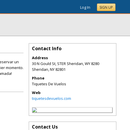
Log In
SIGN UP
Contact Info
Address
reservar un
30 N Gould St, STER Sheridan, WY 8280
quier momento.
Sheridan
,
NY
82801
lamada!
Phone
Tiquetes De Vuelos
Web
tiquetesdevuelos.com
Contact Us