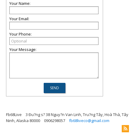
Your Name:
Your Email:
Your Phone:
Your Message:
Fb68Live
3 Ðu?ng s? 38 Nguy?n Van Linh, Tru?ng Tây, Hoà Thà, Tây
Ninh, Alaska 80000
0906298057
fb68liveco@gmail.com