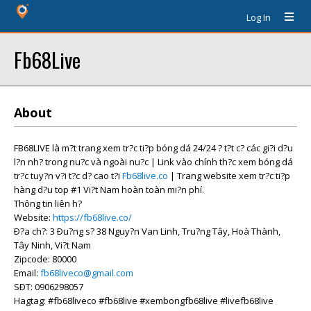
Log In
Fb68Live
About
FB68LIVE là m?t trang xem tr?c ti?p bóng dá 24/24 ? t?t c? các gi?i d?u
l?n nh? trong nu?c và ngoài nu?c | Link vào chính th?c xem bóng dá
tr?c tuy?n v?i t?c d? cao t?i
Fb68live.co
| Trang website xem tr?c ti?p
hàng d?u top #1 Vi?t Nam hoàn toàn mi?n phí.
Thông tin liên h?
Website:
https://fb68live.co/
Ð?a ch?: 3 Ðu?ng s? 38 Nguy?n Van Linh, Tru?ng Tây, Hoà Thành,
Tây Ninh, Vi?t Nam
Zipcode: 80000
Email:
fb68liveco@gmail.com
SÐT: 0906298057
Hagtag: #fb68liveco #fb68live #xembongfb68live #livefb68live