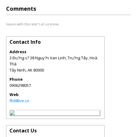
Comments
Issues with this site? Let us know.
Contact Info
Address
3 Ðu?ng s? 38 Nguy?n Van Linh, Tru?ng Tây, Hoà
Thà
Tây Ninh
,
AK
80000
Phone
0906298057
Web
fb68live.co
Contact Us