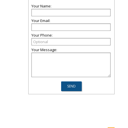
Your Name:
Your Email:
Your Phone:
Your Message: