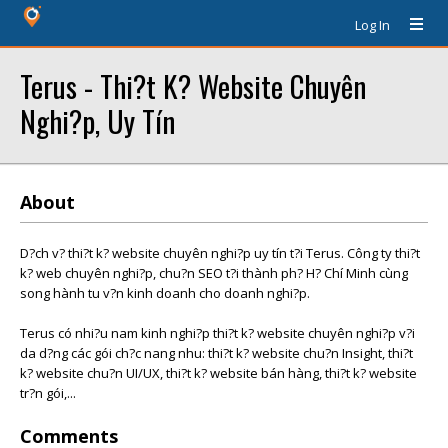
Log In
Terus - Thi?t K? Website Chuyên
Nghi?p, Uy Tín
About
D?ch v? thi?t k? website chuyên nghi?p uy tín t?i Terus. Công ty thi?t
k? web chuyên nghi?p, chu?n SEO t?i thành ph? H? Chí Minh cùng
song hành tu v?n kinh doanh cho doanh nghi?p.
Terus có nhi?u nam kinh nghi?p thi?t k? website chuyên nghi?p v?i
da d?ng các gói ch?c nang nhu: thi?t k? website chu?n Insight, thi?t
k? website chu?n UI/UX, thi?t k? website bán hàng, thi?t k? website
tr?n gói,...
Comments