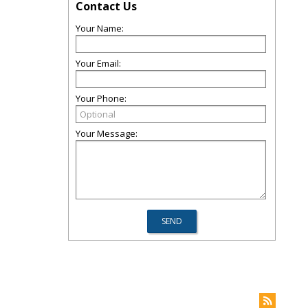
Contact Us
Your Name:
Your Email:
Your Phone:
Your Message: