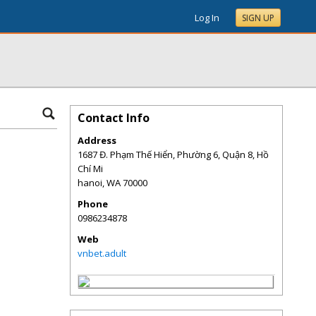
Log In
SIGN UP
Contact Info
Address
1687 Đ. Phạm Thế Hiển, Phường 6, Quận 8, Hồ
Chí Mi
hanoi
,
WA
70000
Phone
0986234878
Web
vnbet.adult