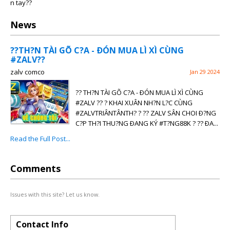
n tay??
News
??TH?N TÀI GÕ C?A - ÐÓN MUA LÌ XÌ CÙNG
#ZALV??
zalv comco
Jan 29 2024
?? TH?N TÀI GÕ C?A - ÐÓN MUA LÌ XÌ CÙNG
#ZALV ?? ? KHAI XUÂN NH?N L?C CÙNG
#ZALVTRIÂNTÂNTH? ? ?? ZALV SÂN CHOI Ð?NG
C?P TH?I THU?NG ÐANG KÝ #T?NG88K ? ?? ÐA...
Read the Full Post...
Comments
Issues with this site? Let us know.
Contact Info