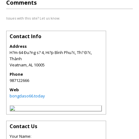
Comments
Issues with this site? Let us know.
Contact Info
Address
H?m 64 Ðu?ng s? 4, Hi?p Bình Phu?c, Th? Ð?c,
Thành
Veatnam
,
AL
10005
Phone
987122666
Web
bongdaso66.today
Contact Us
Your Name: