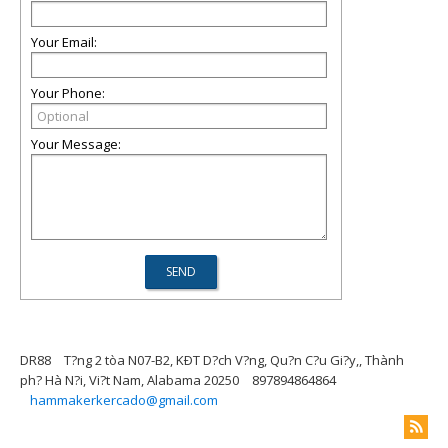
Your Email:
Your Phone:
Your Message:
DR88
T?ng 2 tòa N07-B2, KÐT D?ch V?ng, Qu?n C?u Gi?y,, Thành
ph? Hà N?i, Vi?t Nam, Alabama 20250
897894864864
hammakerkercado@gmail.com