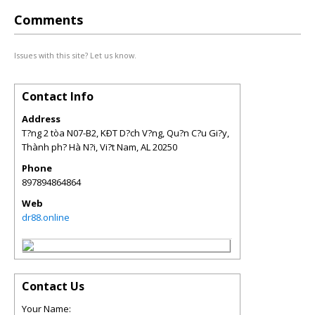
Comments
Issues with this site? Let us know.
Contact Info
Address
T?ng 2 tòa N07-B2, KÐT D?ch V?ng, Qu?n C?u Gi?y,
Thành ph? Hà N?i, Vi?t Nam
,
AL
20250
Phone
897894864864
Web
dr88.online
Contact Us
Your Name: