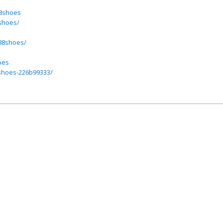
88shoes
8shoes/
j88shoes/
oes
-shoes-226b99333/