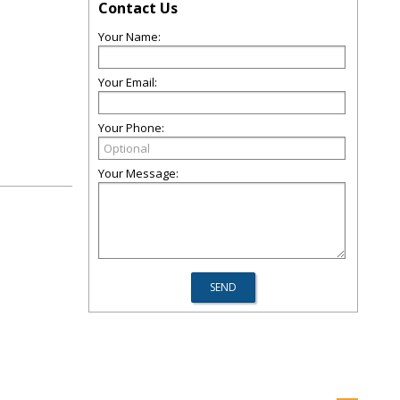
Contact Us
Your Name:
Your Email:
Your Phone:
Your Message: